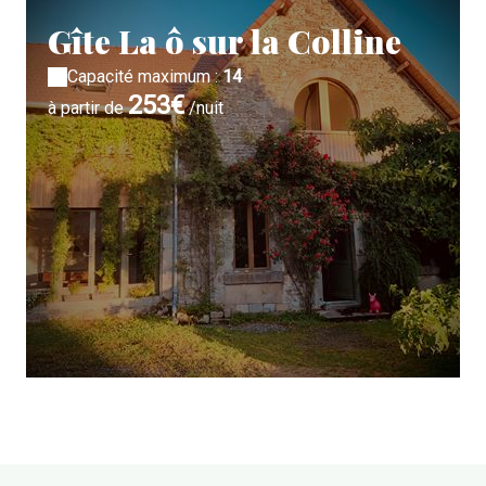
Gîte La ô sur la Colline
Capacité maximum :
14
253€
à partir de
/nuit