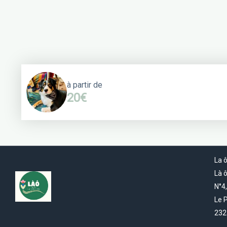
à partir de
20€
La ô
Là ô
N°4,
Le P
232