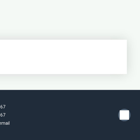
 67
 67
email