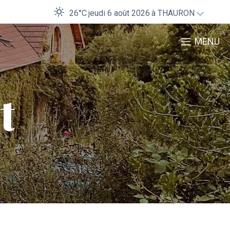
26°C
jeudi 6 août 2026
à THAURON
MENU
t